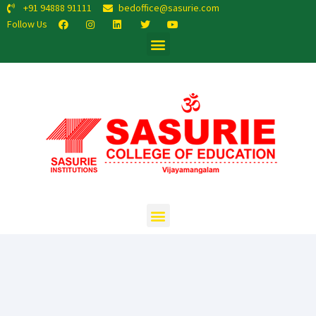
+91 94888 91111
bedoffice@sasurie.com
Follow Us